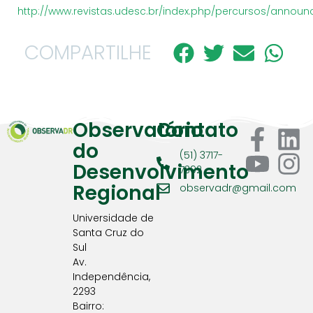
http://www.revistas.udesc.br/index.php/percursos/announ
COMPARTILHE
Observatório
Contato
do
(51) 3717-
Desenvolvimento
7392
Regional
observadr@gmail.com
Universidade de
Santa Cruz do
Sul
Av.
Independência,
2293
Bairro: