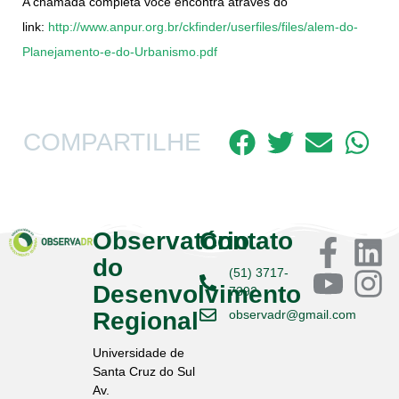
A chamada completa você encontra através do
link:
http://www.anpur.org.br/ckfinder/userfiles/files/alem-do-
Planejamento-e-do-Urbanismo.pdf
COMPARTILHE
Observatório
Contato
do
(51) 3717-
Desenvolvimento
7392
Regional
observadr@gmail.com
Universidade de
Santa Cruz do Sul
Av.