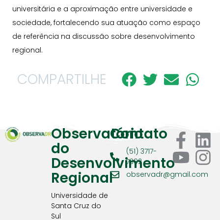
universitária e a aproximação entre universidade e
sociedade, fortalecendo sua atuação como espaço
de referência na discussão sobre desenvolvimento
regional.
COMPARTILHE
Observatório
Contato
do
(51) 3717-
Desenvolvimento
7392
Regional
observadr@gmail.com
Universidade de
Santa Cruz do
Sul