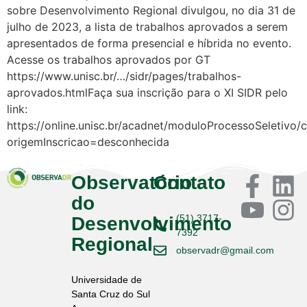
sobre Desenvolvimento Regional divulgou, no dia 31 de
julho de 2023, a lista de trabalhos aprovados a serem
apresentados de forma presencial e híbrida no evento.
Acesse os trabalhos aprovados por GT
https://www.unisc.br/…/sidr/pages/trabalhos-
aprovados.htmlFaça sua inscrição para o XI SIDR pelo
link:
https://online.unisc.br/acadnet/moduloProcessoSeletivo/
origemInscricao=desconhecida
Observatório
Contato
do
(51) 3717-
Desenvolvimento
7392
Regional
observadr@gmail.com
Universidade de
Santa Cruz do Sul