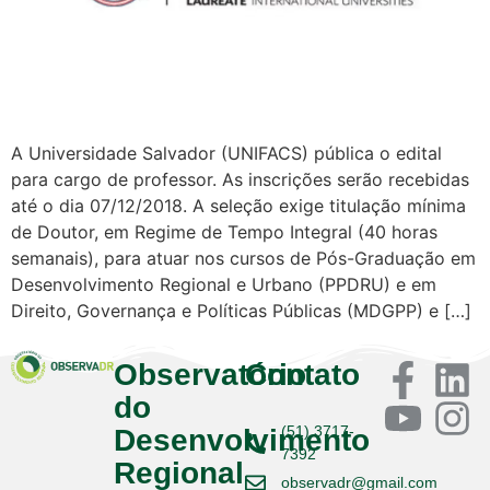
A Universidade Salvador (UNIFACS) pública o edital
para cargo de professor. As inscrições serão recebidas
até o dia 07/12/2018. A seleção exige titulação mínima
de Doutor, em Regime de Tempo Integral (40 horas
semanais), para atuar nos cursos de Pós-Graduação em
Desenvolvimento Regional e Urbano (PPDRU) e em
Direito, Governança e Políticas Públicas (MDGPP) e […]
Observatório
Contato
do
(51) 3717-
Desenvolvimento
7392
Regional
observadr@gmail.com