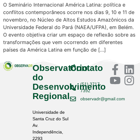
O Seminário Internacional América Latina: política e
conflitos contemporâneos ocorre nos dias 9, 10 e 11 de
novembro, no Núcleo de Altos Estudos Amazônicos da
Universidade Federal do Pará (NAEA/UFPA), em Belém.
O evento objetiva criar um espaço de reflexão sobre as
transformações que vem ocorrendo em diferentes
países da América Latina em função de […]
Observatório
Contato
do
(51) 3717-
Desenvolvimento
7392
Regional
observadr@gmail.com
Universidade de
Santa Cruz do Sul
Av.
Independência,
2293